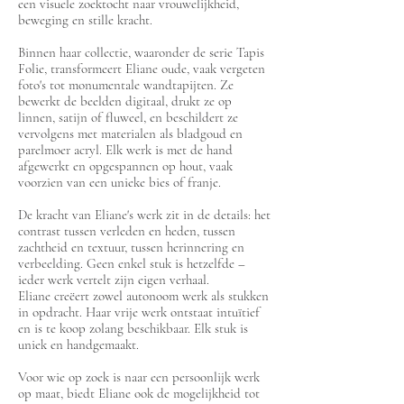
een visuele zoektocht naar vrouwelijkheid,
beweging en stille kracht.
Binnen haar collectie, waaronder de serie Tapis
Folie, transformeert Eliane oude, vaak vergeten
foto's tot monumentale wandtapijten. Ze
bewerkt de beelden digitaal, drukt ze op
linnen, satijn of fluweel, en beschildert ze
vervolgens met materialen als bladgoud en
parelmoer acryl. Elk werk is met de hand
afgewerkt en opgespannen op hout, vaak
voorzien van een unieke bies of franje.
De kracht van Eliane's werk zit in de details: het
contrast tussen verleden en heden, tussen
zachtheid en textuur, tussen herinnering en
verbeelding. Geen enkel stuk is hetzelfde –
ieder werk vertelt zijn eigen verhaal.
Eliane creëert zowel autonoom werk als stukken
in opdracht. Haar vrije werk ontstaat intuïtief
en is te koop zolang beschikbaar. Elk stuk is
uniek en handgemaakt.
Voor wie op zoek is naar een persoonlijk werk
op maat, biedt Eliane ook de mogelijkheid tot