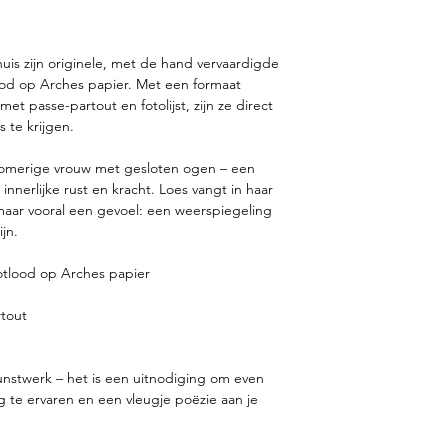
is zijn originele, met de hand vervaardigde
ood op Arches papier. Met een formaat
met passe-partout en fotolijst, zijn ze direct
s te krijgen.
dromerige vrouw met gesloten ogen – een
nnerlijke rust en kracht. Loes vangt in haar
 maar vooral een gevoel: een weerspiegeling
ijn.
otlood op Arches papier
rtout
unstwerk – het is een uitnodiging om even
ling te ervaren en een vleugje poëzie aan je