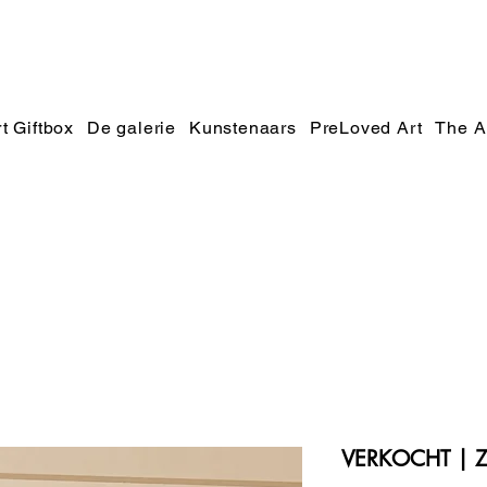
t Giftbox
De galerie
Kunstenaars
PreLoved Art
The A
VERKOCHT | Zie