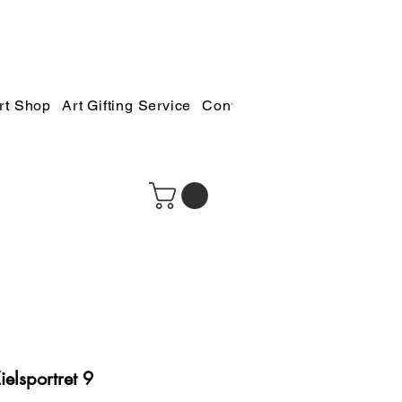
rt Shop
Art Gifting Service
Contact
lsportret 9