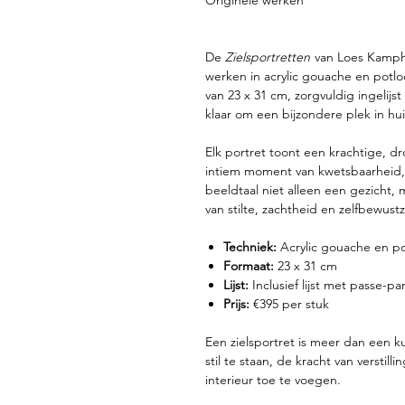
Originele werken
De
Zielsportretten
van Loes Kamphu
werken in acrylic gouache en potl
van 23 x 31 cm, zorgvuldig ingelijst 
klaar om een bijzondere plek in hui
Elk portret toont een krachtige, 
intiem moment van kwetsbaarheid, i
beeldtaal niet alleen een gezicht,
van stilte, zachtheid en zelfbewustz
Techniek:
Acrylic gouache en p
Formaat:
23 x 31 cm
Lijst:
Inclusief lijst met passe-pa
Prijs:
€395 per stuk
Een zielsportret is meer dan een k
stil te staan, de kracht van verstil
interieur toe te voegen.