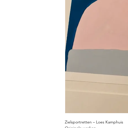
Zielsportretten – Loes Kamphuis