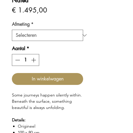
Nalea
Prijs
€ 1.495,00
Afmeting
*
Aantal
*
In winkelwagen
Some journeys happen silently within.
Beneath the surface, something
beautiful is always unfolding.
Details:
Origineel
100 x 80 cm