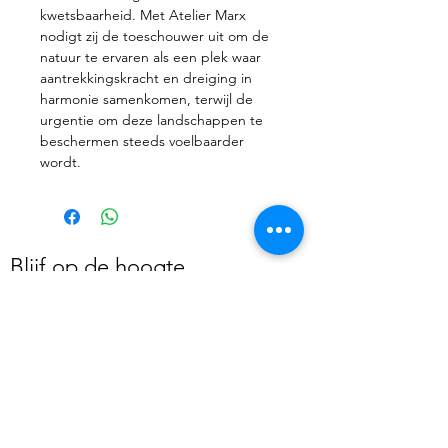
kwetsbaarheid. Met Atelier Marx
nodigt zij de toeschouwer uit om de
natuur te ervaren als een plek waar
aantrekkingskracht en dreiging in
harmonie samenkomen, terwijl de
urgentie om deze landschappen te
beschermen steeds voelbaarder
wordt.
Blijf op de hoogte
Kunstinspiratie in je inbox?
Schrijf je in voor de 
nieuwsbrief voor de nieuwste 
kunstwerken, inspiratie en 
exclusieve aanbiedingen.