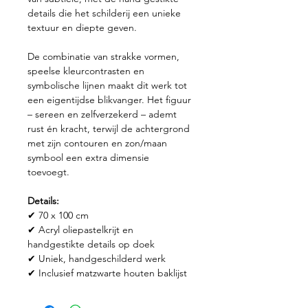
details die het schilderij een unieke
textuur en diepte geven.
De combinatie van strakke vormen,
speelse kleurcontrasten en
symbolische lijnen maakt dit werk tot
een eigentijdse blikvanger. Het figuur
– sereen en zelfverzekerd – ademt
rust én kracht, terwijl de achtergrond
met zijn contouren en zon/maan
symbool een extra dimensie
toevoegt.
Details:
✔ 70 x 100 cm
✔ Acryl oliepastelkrijt en
handgestikte details op doek
✔ Uniek, handgeschilderd werk
✔ Inclusief matzwarte houten baklijst