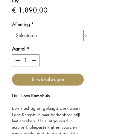
Liv
Prijs
€ 1.890,00
Afmeting
*
Aantal
*
In winkelwagen
Liv – Loes Kamphuis
Een krachtig en gelaagd werk waarin
Loes Kamphuis haar herkenbare stijl
laat spreken.
Liv
is uitgevoerd in
acrylverf, oliepastelkrijt en voorzien
van subtiele, met de hand gestikte