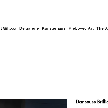
t Giftbox
De galerie
Kunstenaars
PreLoved Art
The A
Danseuse Brilli